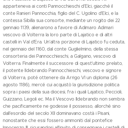
apparteneva ai conti Pannocchieschi d'Elci, giacché il
conte Ranieri Pannocchia, figlio del C. Ugolino d'Elci, e la
contessa Sibilla sua consorte, mediante un rogito dei 22
gennaio 1139, alienarono a favore di Adimaro Adimari
vescovo di Volterra la loro parte di Lajatico e di altri
castelli in Val d'Era. Un'altra porzione di Lajatico fu ceduta,
nel gennaio del 1160, dal conte Guglielmino, della stessa
consorteria dei Pannocchieschi, a Galgano, vescovo di
Volterra. Finalmente il successore di quest'ultimo prelato,
il potente Ildebrando Pannocchieschi, vescovo e signore
di Volterra, poté ottenere da Arrigo VI un diploma (26
agosto 1186), mercé cui acquistò la giurisdizione politica
sopra i paesi della sua diocesi, fra i quali Lajatico, Peccioli,
Guizzano, Legoli ec. Ma il Vescovo Ildebrando non sembra
che pacificamente ne godesse il possesso, allorché sino
dall'esordio del secolo XII dominavano costà i Pisani,
nonostante che essi fossero ammoniti dal pontefice
Innocenzo III, ricusandosi all'invito di consegnare i castelli di