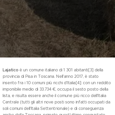
Lajatico
è un comune italiano di 1 301 abitanti[3] della
provincia di Pisa in Toscana. Nell'anno 2017, è stato
inserito fra i 10 comuni più ricchi d'Italia[4]: con un reddito
imponibile medio di 33.734 €, occupa il sesto posto della
lista, e risulta essere anche il comune più ricco dell'Italia
Centrale (tutti gli altri nove posti sono infatti occupati da
soli comuni dell'Italia Settentrionale) e di conseguenza
anche della Toscana, primato quest'ultimo conquistato