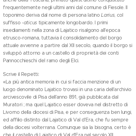
frequentemente negli ultimi anni dal comune di Fiesole. Il
toponimo deriva dal nome di persona latino
Larius
, col
suffisso
-aticus
tipicamente longobardo. I primi
insediamenti nella zona di Lajatico risalgono all'epoca
etrusco-romana, tuttavia il consolidamento del borgo
attuale avvenne a partire dal XII secolo, quando il borgo si
sviluppò attorno a un castello di proprietà dei conti
Pannocchieschi del ramo degli Elci.
Scrive il Repetti:
«La più antica memoria in cui si faccia menzione di un
luogo denominato Lajatico trovasi in una caria dell'archivio
arcivescovile di Pisa dell'anno 891, già pubblicata dal
Muratori ; ma quel Lajatico esser doveva nel distretto di
Livorno della diocesi di Pisa, e per conseguenza ben lungi,
ed affilio distinto dal Lajatico di Val d'Era, che fu sempre
della diocesi volterrana. Comunque sia la bisogna, certo è
che il castello di Lajatico di Val d'Era nel secolo XII